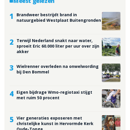
Meest gelezen
slachtoffer onwel was
tentoonstelling bestaat uit
geworden.
schilderijen van meerdere…
1
Brandweer bestrijdt brand in
natuurgebied Westplaat Buitengronden
2
Terwijl Nederland snakt naar water,
sproeit Eric 60.000 liter per uur over zijn
akker
3
Wielrenner overleden na onwelwording
bij Den Bommel
4
Eigen bijdrage Wmo-regiotaxi stijgt
met ruim 50 procent
5
Vier generaties exposeren met
christelijke kunst in Hervormde Kerk
Oude-Tonge