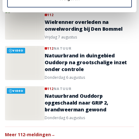
zondag 9 augustus
112
Wielrenner overleden na
onwelwording bij Den Bommel
vrijdag 7 augustus
112
NATUUR
VIDEO
Natuurbrand in duingebied
Ouddorp na grootschalige inzet
onder controle
donderdag 6 augustus
112
NATUUR
VIDEO
Natuurbrand Ouddorp
opgeschaald naar GRIP 2,
brandweerman gewond
donderdag 6 augustus
Meer 112-meldingen
→