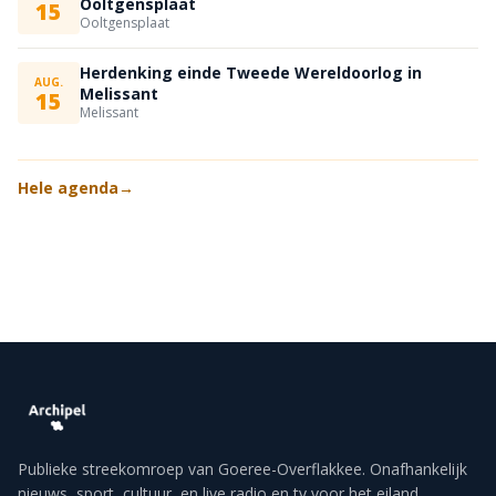
Ooltgensplaat
15
Ooltgensplaat
Herdenking einde Tweede Wereldoorlog in
AUG.
Melissant
15
Melissant
Hele agenda
→
Publieke streekomroep van Goeree-Overflakkee. Onafhankelijk
nieuws, sport, cultuur, en live radio en tv voor het eiland.