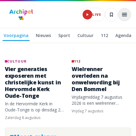
Naar hoofdinhoud
Brandweer bestrijdt
brand in natuurgebied
LIVE
Westplaat
Buitengronden
Voorpagina
Nieuws
Sport
Cultuur
112
Agenda
Omroep Archipel — dagelijks nieuws van Goeree-Overfla
VIDEO
CULTUUR
112
VIDEO
Vier generaties
Wielrenner
exposeren met
overleden na
christelijke kunst in
onwelwording bij
Hervormde Kerk
Den Bommel
Oude-Tonge
Vrijdagmiddag 7 augustus
2026 is een wielrenner
In de Hervormde Kerk in
overleden op de Molendijk bij
Oude-Tonge is op dinsdag 21
vrijdag 7 augustus
Den Bommel. Dit laat de
juli 2026 een christelijke
zaterdag 8 augustus
politie weten. De hulpdiensten
kunstexpositie geopend met
werden rond 14:50 uur
werk van verschillende leden
gealarmeerd nadat het
van de familie Knöps. De