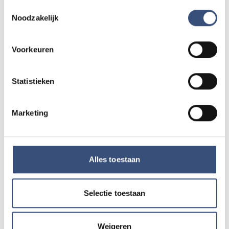
improviseren: achter de schermen
Toestemmingsselectie
bij De Klokkedieven
Noodzakelijk
vrijdag 24 juli
Voorkeuren
CULTUUR
Schildersclub De Streek exposeert
in monumentale Watertoren van
Statistieken
Dirksland
donderdag 23 juli
Marketing
Meer cultuur
→
112
Alles toestaan
112
VIDEO
Selectie toestaan
Brandweer bestrijdt brand in
natuurgebied Westplaat
Buitengronden
Weigeren