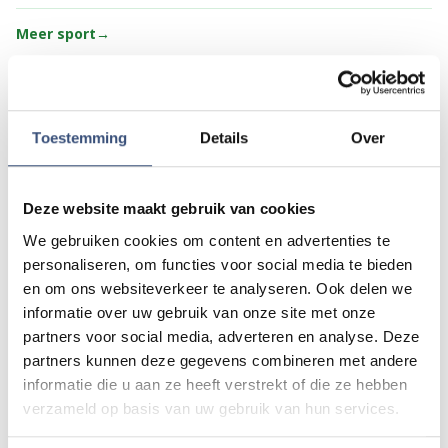
Meer sport
→
Cultuur
Toestemming
Details
Over
CULTUUR
VIDEO
Vier generaties exposeren met
christelijke kunst in Hervormde
Deze website maakt gebruik van cookies
Kerk Oude-Tonge
We gebruiken cookies om content en advertenties te
zaterdag 8 augustus
personaliseren, om functies voor social media te bieden
CULTUUR
en om ons websiteverkeer te analyseren. Ook delen we
Streekmuseum krijgt subsidie
informatie over uw gebruik van onze site met onze
voor digitalisering duizenden
partners voor social media, adverteren en analyse. Deze
historische objecten
partners kunnen deze gegevens combineren met andere
dinsdag 4 augustus
informatie die u aan ze heeft verstrekt of die ze hebben
verzameld op basis van uw gebruik van hun services.
CULTUUR
VIDEO
Van verkeerde deuren tot