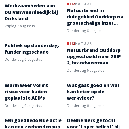
VIDEO
112
NATUUR
Werkzaamheden aan
Natuurbrand in
Duivenwaardsedijk bij
duingebied Ouddorp na
Dirksland
grootschalige inzet
vrijdag 7 augustus
onder controle
donderdag 6 augustus
VIDEO
112
NATUUR
Politiek op donderdag:
Natuurbrand Ouddorp
funderingsschade
opgeschaald naar GRIP
donderdag 6 augustus
2, brandweerman
gewond
donderdag 6 augustus
Warm weer vormt
Wat gaat goed en wat
risico voor buiten
kan beter op de
geplaatste AED's
werkvloer?
donderdag 6 augustus
donderdag 6 augustus
Een goedbedoelde actie
Deelnemers gezocht
kan een zeehondenpup
voor 'Loper belicht' bij