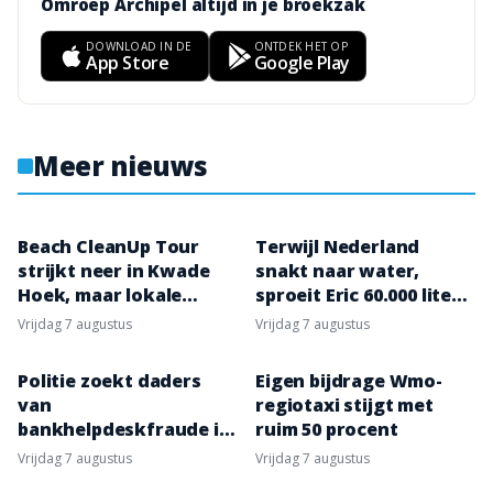
Omroep Archipel altijd in je broekzak
DOWNLOAD IN DE
ONTDEK HET OP
App Store
Google Play
Meer nieuws
Beach CleanUp Tour
Terwijl Nederland
strijkt neer in Kwade
snakt naar water,
Hoek, maar lokale
sproeit Eric 60.000 liter
opruimers zijn kritisch
per uur over zijn akker
vrijdag 7 augustus
vrijdag 7 augustus
Politie zoekt daders
Eigen bijdrage Wmo-
van
regiotaxi stijgt met
bankhelpdeskfraude in
ruim 50 procent
Sommelsdijk
vrijdag 7 augustus
vrijdag 7 augustus