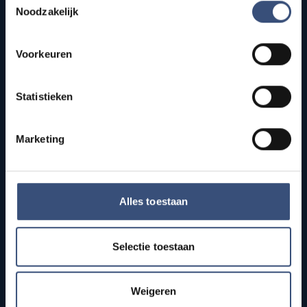
Noodzakelijk
RUBRIEKEN
Voorkeuren
Nieuws
Cultuur
Statistieken
112
Sport
Marketing
Agenda
INFORMATIE
Programma's
Alles toestaan
Organisatie
Uitzendfrequenties
Selectie toestaan
Adverteren
ANBI
Weigeren
Vacature vrijwilliger