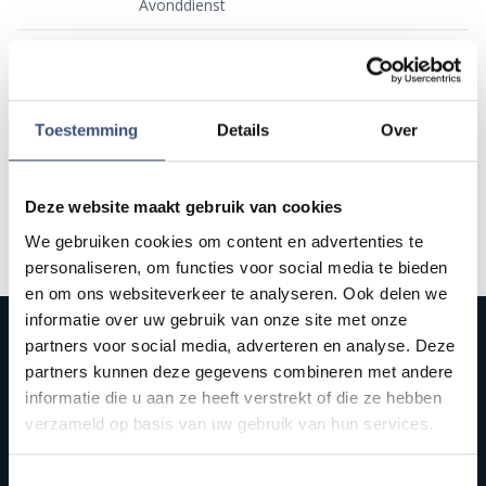
Avonddienst
Stromen van Zegen op Zondag
20:00
–
22:00
Programma met geestelijke muziek
Ons Eiland, Altijd Dichtbij
22:00
–
24:00
Toestemming
Details
Over
Deze website maakt gebruik van cookies
We gebruiken cookies om content en advertenties te
personaliseren, om functies voor social media te bieden
en om ons websiteverkeer te analyseren. Ook delen we
informatie over uw gebruik van onze site met onze
partners voor social media, adverteren en analyse. Deze
partners kunnen deze gegevens combineren met andere
informatie die u aan ze heeft verstrekt of die ze hebben
Publieke streekomroep van Goeree-Overflakkee. Onafhankelijk
verzameld op basis van uw gebruik van hun services.
nieuws, sport, cultuur, en live radio en tv voor het eiland.
Toestemmingsselectie