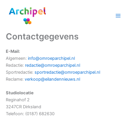
Ga
naar
de
inhoud
Contactgegevens
E-Mail:
Algemeen:
info@omroeparchipel.nl
Redactie:
redactie@omroeparchipel.nl
Sportredactie:
sportredactie@omroeparchipel.nl
Reclame:
verkoop@eilandennieuws.nl
Studiolocatie
Reginahof 2
3247CR Dirksland
Telefoon: (0187) 682630