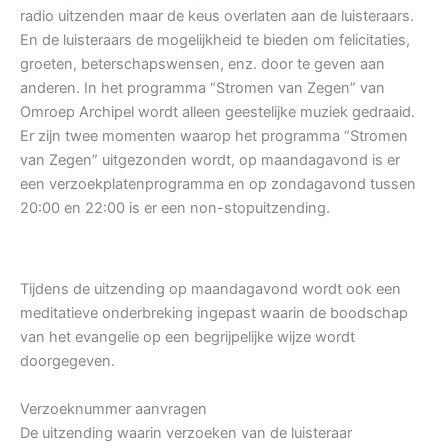
radio uitzenden maar de keus overlaten aan de luisteraars.
En de luisteraars de mogelijkheid te bieden om felicitaties,
groeten, beterschapswensen, enz. door te geven aan
anderen. In het programma “Stromen van Zegen” van
Omroep Archipel wordt alleen geestelijke muziek gedraaid.
Er zijn twee momenten waarop het programma “Stromen
van Zegen” uitgezonden wordt, op maandagavond is er
een verzoekplatenprogramma en op zondagavond tussen
20:00 en 22:00 is er een non-stopuitzending.
Stromen van zegen is het nieuwe programma dat gemaakt wordt door de programmamakers van de oude programma’s U zij de Glorie en Muzikale Hartewensen
die vroeger op de lokale omroep uitgezonden werden.
Tijdens de uitzending op maandagavond wordt ook een
meditatieve onderbreking ingepast waarin de boodschap
van het evangelie op een begrijpelijke wijze wordt
doorgegeven.
Verzoeknummer aanvragen
De uitzending waarin verzoeken van de luisteraar