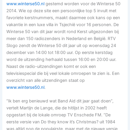
www.winterse50.nl
gestemd worden voor de Winterse 50
2014. Wie op deze site een persoonlijke top 5 invult met
favoriete kerstnummers, maakt daarmee ook kans op een
vakantie in een luxe villa in Tsjechië voor 16 personen. De
Winterse 50 van dit jaar wordt rond Kerst uitgezonden bij
meer dan 150 radiozenders in Nederland en België. RTV
Slogo zendt de Winterse 50 dit jaar uit op woensdag 24
december van 14:00 tot 18:00 uur. Op eerste kerstdag
word de uitzending herhaald tussen 16:00 en 20:00 uur.
Naast de radio-uitzendingen komt er ook een
televisiespecial die bij veel lokale omroepen te zien is. Een
overzicht van alle uitzendingen staat op
www.winterse50.nl
.
“Ik ben erg benieuwd wat Band Aid dit jaar gaat doen”,
vertelt Martijn de Lange, die de hitlijst in 2002 heeft
opgestart bij de lokale omroep TV Enschede FM. “De
eerste versie van Do they know it’s Christmas? uit 1984
was altijd nog de populairste, maar met de nieuwe versie