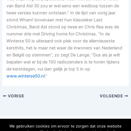
van Band Aid 30 zou er wel eens een wedloop tussen de
twee versies kunnen ontstaan.” In de lijst van vorig jaar
stond Wham! bovenaan met hun klassieker Last
Christmas, Band Aid stond op twee en Chris Rea was de
nummer drie met Driving home for Christmas. “In de
Winterse 50 is uiteraard ook plek voor de allernieuwste
kersthits, het is maar net waar de inwoners van Nederland
en België op stemmen”, zo zegt De Lange. “Dus als je wilt
bepalen wat er bij de 150 radiozenders is te horen tijdens
de kerstdagen, vul dan gelijk je top 5 in op
www.winterse50.nl
.”
VORIGE
VOLGENDE
Copyright © 2026 Omroep Archipel
We gebruiken cookies om ervoor te zorgen dat onze website