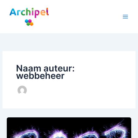
Ga
naar
de
inhoud
Naam auteur:
webbeheer