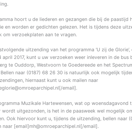
ing.
ramma hoort u de liederen en gezangen die bij de paastijd h
ie en worden er gedichten gelezen. Het is tijdens deze uit
jk om verzoekplaten aan te vragen.
stvolgende uitzending van het programma ‘U zij de Glorie’,
april 2017, kunt u uw verzoeken weer inleveren in de bus bi
berg te Ouddorp, Westvoorn te Goedereede en het Spectru
Bellen naar (0187) 68 26 30 is natuurlijk ook mogelijk tijd
tzendingen, hiernaast kunt u ook mailen naar
deglorie@omroeparchipel.nl[/email].
rogramma Muzikale Hartewensen, wat op woensdagavond t
r wordt uitgezonden, is het in de paasweek wel mogelijk 
n. Ook hiervoor kunt u, tijdens de uitzending, bellen naar 
n naar [email]mh@omroeparchipel.nl[/email].