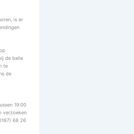
oren, is er
zendingen
 op
j de balie
m te
ens de
ussen 19:00
om verzoeken
(0187) 68 26