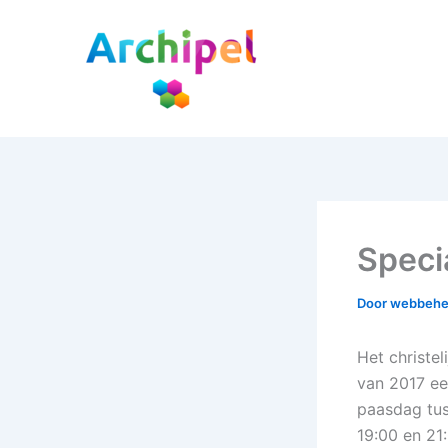
Ga
naar
de
inhoud
Speci
Door
webbeh
Het christe
van 2017 ee
paasdag tu
19:00 en 21