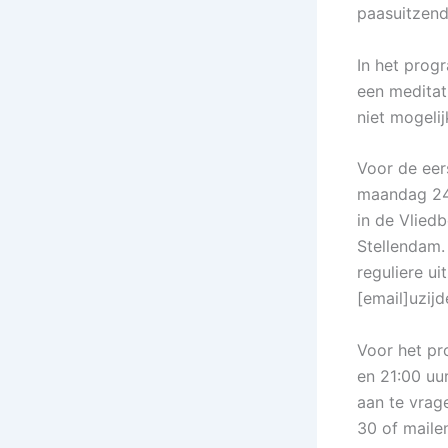
paasuitzend
In het prog
een meditat
niet mogeli
Voor de eer
maandag 24 
in de Vlied
Stellendam. 
reguliere ui
[email]uzij
Voor het p
en 21:00 uu
aan te vrage
30 of maile