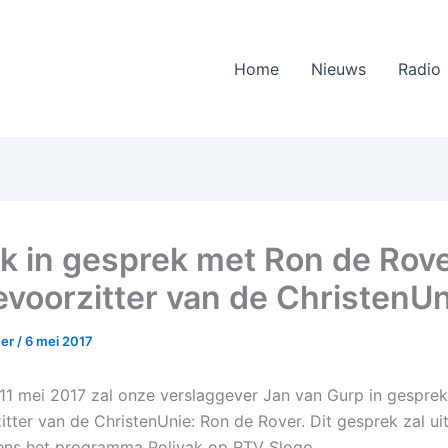
Home
Nieuws
Radio
ak in gesprek met Ron de Rove
ievoorzitter van de ChristenUn
eer
/
6 mei 2017
1 mei 2017 zal onze verslaggever Jan van Gurp in gespre
zitter van de ChristenUnie: Ron de Rover. Dit gesprek zal u
ens het programma Polivak op RTV Slogo.