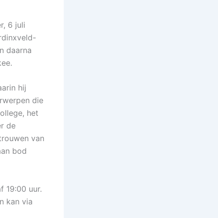
, 6 juli
rdinxveld-
en daarna
kee.
arin hij
erwerpen die
ollege, het
r de
rtrouwen van
 aan bod
 19:00 uur.
n kan via