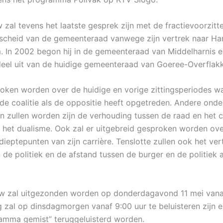
w zal tevens het laatste gesprek zijn met de fractievoorzitter
fscheid van de gemeenteraad vanwege zijn vertrek naar Ha
 In 2002 begon hij in de gemeenteraad van Middelharnis 
deel uit van de huidige gemeenteraad van Goeree-Overflak
roken worden over de huidige en vorige zittingsperiodes wa
de coalitie als de oppositie heeft opgetreden. Andere ond
 zullen worden zijn de verhouding tussen de raad en het c
het dualisme. Ook zal er uitgebreid gesproken worden ove
dieptepunten van zijn carrière. Tenslotte zullen ook het ve
n de politiek en de afstand tussen de burger en de politiek
ew zal uitgezonden worden op donderdagavond 11 mei vanaf
g zal op dinsdagmorgen vanaf 9:00 uur te beluisteren zijn e
amma gemist” teruggeluisterd worden.